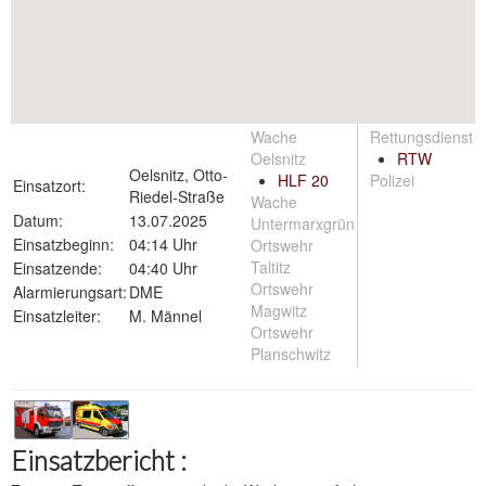
Wache
Rettungsdienst
Oelsnitz
RTW
Oelsnitz, Otto-
HLF 20
Polizei
Einsatzort:
Riedel-Straße
Wache
Datum:
13.07.2025
Untermarxgrün
Einsatzbeginn:
04:14 Uhr
Ortswehr
Taltitz
Einsatzende:
04:40 Uhr
Ortswehr
Alarmierungsart:
DME
Magwitz
Einsatzleiter:
M. Männel
Ortswehr
Planschwitz
Einsatzbericht :