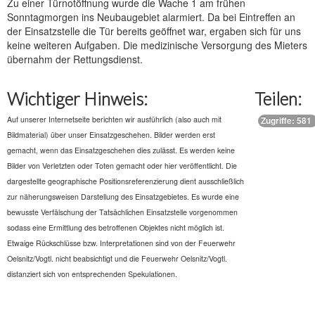
Zu einer Türnotöffnung wurde die Wache 1 am frühen
Sonntagmorgen ins Neubaugebiet alarmiert. Da bei Eintreffen an
der Einsatzstelle die Tür bereits geöffnet war, ergaben sich für uns
keine weiteren Aufgaben. Die medizinische Versorgung des Mieters
übernahm der Rettungsdienst.
Wichtiger Hinweis:
Teilen:
Auf unserer Internetseite berichten wir ausführlich (also auch mit
Zugriffe: 581
Bildmaterial) über unser Einsatzgeschehen. Bilder werden erst
gemacht, wenn das Einsatzgeschehen dies zulässt. Es werden keine
Bilder von Verletzten oder Toten gemacht oder hier veröffentlicht. Die
dargestellte geographische Positionsreferenzierung dient ausschließlich
zur näherungsweisen Darstellung des Einsatzgebietes. Es wurde eine
bewusste Verfälschung der Tatsächlichen Einsatzstelle vorgenommen
sodass eine Ermittlung des betroffenen Objektes nicht möglich ist.
Etwaige Rückschlüsse bzw. Interpretationen sind von der Feuerwehr
Oelsnitz/Vogtl. nicht beabsichtigt und die Feuerwehr Oelsnitz/Vogtl.
distanziert sich von entsprechenden Spekulationen.