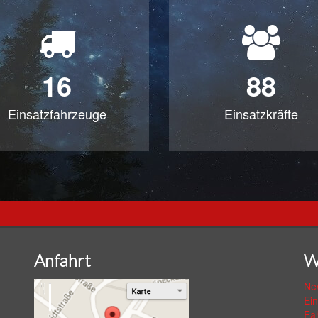
16
88
Einsatzfahrzeuge
Einsatzkräfte
Anfahrt
W
Ne
Ei
Fa