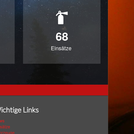
68
Einsätze
ichtige Links
ws
nsätze
hrzeuge