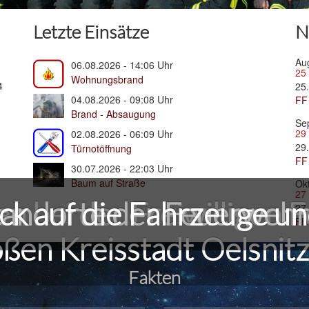
Letzte Einsätze
N
Au
06.08.2026 - 14:06 Uhr
25
Wohnungsbrand
4
25
04.08.2026 - 09:08 Uhr
FF
Brand - Absaugung
Se
29
02.08.2026 - 06:09 Uhr
29
Türnotöffnung
FF
30.07.2026 - 22:03 Uhr
Baum auf Straße
Ok
27
n bei der Freiwilligen 
ick auf die Fahrzeuge u
tandorte der Feuerwehr
27
FF
ßen Kreisstadt Oelsnitz
Fakten