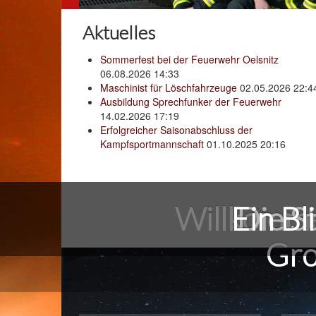
Aktuelles
Sommerfest bei der Feuerwehr Oelsnitz
06.08.2026 14:33
Maschinist für Löschfahrzeuge
02.05.2026 22:4
Ausbildung Sprechfunker der Feuerwehr
14.02.2026 17:19
Erfolgreicher Saisonabschluss der
Kampfsportmannschaft
01.10.2025 20:16
Willkomme
Ein Bl
Die S
Gro