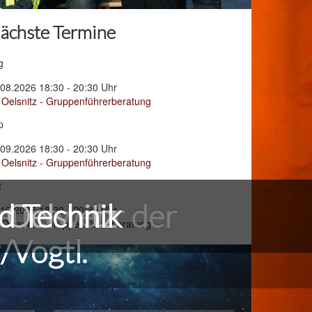
ächste Termine
g
.08.2026 18:30 - 20:30 Uhr
 Oelsnitz - Gruppenführerberatung
p
.09.2026 18:30 - 20:30 Uhr
 Oelsnitz - Gruppenführerberatung
t
Feuerwehr der
nd Technik
 Oelsnitz
.10.2026 18:30 - 20:30 Uhr
 Oelsnitz - Gruppenführerberatung
/Vogtl.